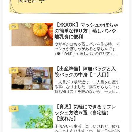
【冷凍OK】マッシュかぼちゃ
育児
の簡単な作り方｜蒸しパンや
離乳食に便利
ウザギかぼちゃ蒸しパンを作る時、マ
ッシュかぼちゃがあると楽ちんです
♪※「かぼちゃ蒸しパンの作り方」の
ブログはこちら【冷凍OK】離乳食・
幼児食に◎かぼちゃ蒸しパンの簡単レ
シピ｜豆腐入りで栄養満点【作り置
【出産準備】陣痛バッグと入
育児
き】関連記事ホットケーキミックスが
院バッグの中身【二人目】
ないと...
一人目が３歳間近で、二人目を出産す
る事になりました。病院からもらった
持ち物リストを眺めながら、一人目の
出産の時はどうだったか、記憶を辿り
ました。これがあれば楽だった、あれ
も必要だった、といろいろ出てきたの
【育児】気軽にできるリフレ
育児
で、それを踏まえて、荷物をまとめま
ッシュ方法５選（自宅編）
し...
【疲れた】
子供がいる生活、楽しいけれど、疲れ
ることもありますよね。特に子供が小