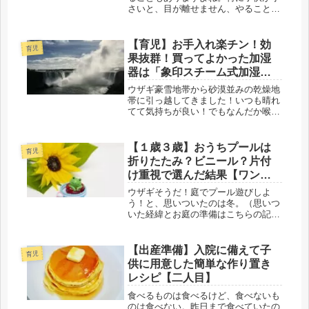
さいと、目が離せません、やることが
増えるだけでなく、ずっと気を張って
いる状態です。そういう気疲れもある
のか、特に体を動かしていない日で
【育児】お手入れ楽チン！効
育児
も、疲れたー！と思うことが多いで
果抜群！買ってよかった加湿
す。最...
器は「象印スチーム式加湿
器 EE-DE50-WA」【風邪予
ウザギ豪雪地帯から砂漠並みの乾燥地
防】
帯に引っ越してきました！いつも晴れ
てて気持ちが良い！でもなんだか喉が
イガイガする・・・？私は、一年のほ
とんどが曇りか雨、冬は数メートルの
雪が積もる地域で生まれ育ちました。
【１歳３歳】おうちプールは
育児
結婚して何度か引っ越し、子供が産ま
折りたたみ？ビニール？片付
れ...
け重視で選んだ結果【ワンオ
ペ】
ウザギそうだ！庭でプール遊びしよ
う！と、思いついたのは冬。（思いつ
いた経緯とお庭の準備はこちらの記事
に書いてあります♩（ビニールプール
で遊びたいから庭に芝を張った話））
４歳と１歳の子供と遊ぶには、どんな
【出産準備】入院に備えて子
育児
プールがいいのだろうか。約半年間、
供に用意した簡単な作り置き
お庭...
レシピ【二人目】
食べるものは食べるけど、食べないも
のは食べない。昨日まで食べていたの