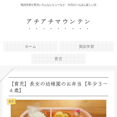
英語学習や育児いろんなレビューなど 今日がいちばん楽しい日
アチアチマウンテン
ホーム
英語学習
育児
【育児】長女の幼稚園のお弁当【年少３〜
４歳】
育児