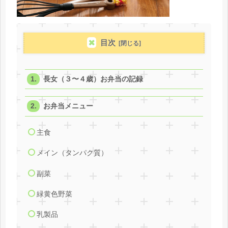
目次
長女（３〜４歳）お弁当の記録
お弁当メニュー
主食
メイン（タンパク質）
副菜
緑黄色野菜
乳製品