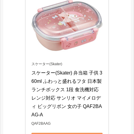
スケーター(Skater)
スケーター(Skater) 弁当箱 子供 3
60ml ふわっと盛れるフタ 日本製 
ランチボックス 1段 食洗機対応 
レンジ対応 サンリオ マイメロデ
ィ ビッグリボン 女の子 QAF2BA
AG-A
QAF2BAAG